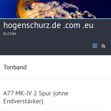
Skip
to
content
hogenschurz.de .com .eu
DL1THN
Tonband
A77 MK-IV 2 Spur (ohne
Endverstärker)